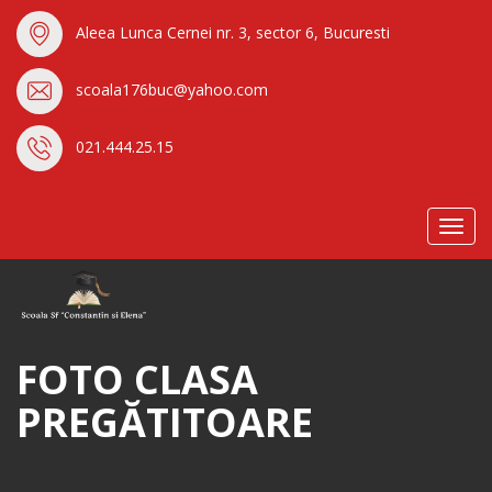
Aleea Lunca Cernei nr. 3, sector 6, Bucuresti
scoala176buc@yahoo.com
021.444.25.15
Toggl
navig
FOTO CLASA
PREGĂTITOARE