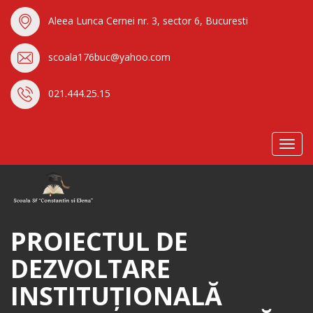
Aleea Lunca Cernei nr. 3, sector 6, Bucuresti
scoala176buc@yahoo.com
021.444.25.15
Toggl
navig
PROIECTUL DE
DEZVOLTARE
INSTITUȚIONALĂ