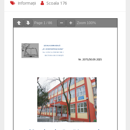
Informații
Scoala 176
Page
1
/
86
Zoom
100%