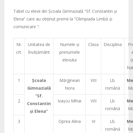
Tabel cu elevii din Şcoala Gimnazială “Sf. Constantin şi
Elena” care au obţinut premii la “Olimpiada Limbă şi
comunicare ”:
Nr.
Unitatea de
Numele şi
Clasa
Disciplina
Pr
crt.
învăţământ
prenumele
elevului
(
Nat
1
Şcoala
Mărginean
VIII
Lb.
Me
Gimnazială
Nora
română
Mu
“Sf.
2
Ivaşcu Mihai
VIII
Lb.
Me
Constantin
română
Mu
şi Elena”
3
Oprea Alina
VI
Lb.
Me
română
Mu