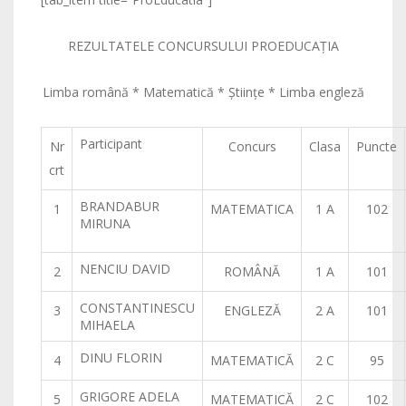
REZULTATELE CONCURSULUI PROEDUCAŢIA
Limba română * Matematică * Ştiinţe * Limba engleză
Participant
Nr
Concurs
Clasa
Puncte
crt
BRANDABUR
1
MATEMATICA
1 A
102
MIRUNA
NENCIU DAVID
2
ROMÂNĂ
1 A
101
CONSTANTINESCU
3
ENGLEZĂ
2 A
101
MIHAELA
DINU FLORIN
4
MATEMATICĂ
2 C
95
GRIGORE ADELA
5
MATEMATICĂ
2 C
102