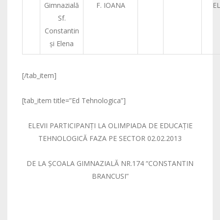
Gimnazială
F. IOANA
E
Sf.
Constantin
şi Elena
[/tab_item]
[tab_item title=”Ed Tehnologica”]
ELEVII PARTICIPANŢI LA OLIMPIADA DE EDUCAŢIE
TEHNOLOGICĂ FAZA PE SECTOR 02.02.2013
DE LA ŞCOALA GIMNAZIALĂ NR.174 “CONSTANTIN
BRANCUSI”