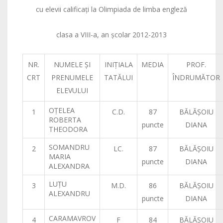
cu elevii calificaţi la Olimpiada de limba engleză
clasa a VIII-a, an şcolar 2012-2013
NR.
NUMELE ŞI
INIŢIALA
MEDIA
PROF.
CRT
PRENUMELE
TATĂLUI
ÎNDRUMĂTOR
ELEVULUI
OŢELEA
1
C.D.
87
BĂLĂŞOIU
ROBERTA
puncte
DIANA
THEODORA
SOMANDRU
2
LC.
87
BĂLĂŞOIU
MARIA
puncte
DIANA
ALEXANDRA
LUŢU
3
M.D.
86
BĂLĂŞOIU
ALEXANDRU
puncte
DIANA
CARAMAVROV
4
F
84
BĂLĂŞOIU