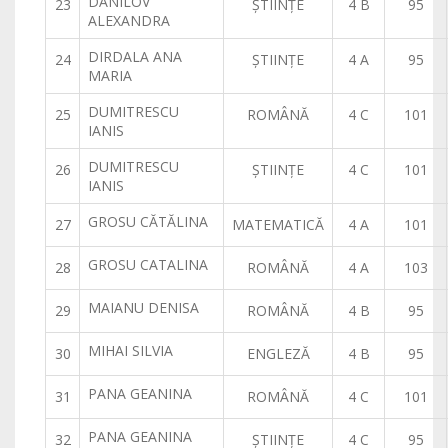
DANILOV
23
ŞTIINŢE
4 B
95
ALEXANDRA
DIRDALA ANA
24
ŞTIINŢE
4 A
95
MARIA
DUMITRESCU
25
ROMÂNĂ
4 C
101
IANIS
DUMITRESCU
26
ŞTIINŢE
4 C
101
IANIS
GROSU CĂTĂLINA
27
MATEMATICĂ
4 A
101
GROSU CATALINA
28
ROMÂNĂ
4 A
103
MAIANU DENISA
29
ROMÂNĂ
4 B
95
MIHAI SILVIA
30
ENGLEZĂ
4 B
95
PANA GEANINA
31
ROMÂNĂ
4 C
101
PANA GEANINA
32
ŞTIINŢE
4 C
95