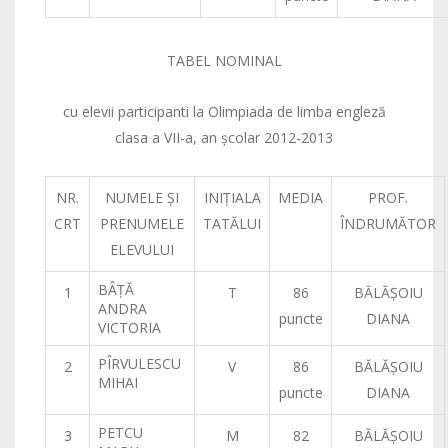
TABEL NOMINAL
cu elevii participanti la Olimpiada de limba engleză
clasa a VII-a, an şcolar 2012-2013
NR.
NUMELE ŞI
INIŢIALA
MEDIA
PROF.
CRT
PRENUMELE
TATĂLUI
ÎNDRUMĂTOR
ELEVULUI
BÂŢĂ
1
T
86
BĂLĂŞOIU
ANDRA
puncte
DIANA
VICTORIA
PÎRVULESCU
2
V
86
BĂLĂŞOIU
MIHAI
puncte
DIANA
PETCU
3
M
82
BĂLĂŞOIU