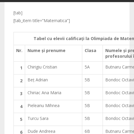
[tab]
[tab_item title=”Matematica”]
Tabel cu elevii calificaţi la Olimpiada de Mat
Nr.
Nume şi prenume
Clasa
Numele şi p
profesorului
Chirigiu Cristian
5A
Butnaru Carm
1
Beţ Adrian
5B
Bondoc Octav
2
Chiriac Ana Maria
5B
Bondoc Octav
3
Pieleanu Mihnea
5B
Bondoc Octav
4
Turcu Sara
5B
Bondoc Octav
5
Dude Andreea
6B
Butnaru Carm
6