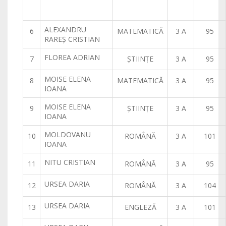
ALEXANDRU
6
MATEMATICĂ
3 A
95
RAREŞ CRISTIAN
FLOREA ADRIAN
7
ŞTIINŢE
3 A
95
MOISE ELENA
8
MATEMATICĂ
3 A
95
IOANA
MOISE ELENA
9
ŞTIINŢE
3 A
95
IOANA
MOLDOVANU
10
ROMÂNĂ
3 A
101
IOANA
NITU CRISTIAN
11
ROMÂNĂ
3 A
95
URSEA DARIA
12
ROMÂNĂ
3 A
104
URSEA DARIA
13
ENGLEZĂ
3 A
101