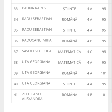
PAUNA RARES
33
ŞTIINŢE
4 A
95
RADU SEBASTIAN
34
ROMÂNĂ
4 A
95
RADU SEBASTIAN
35
ŞTIINŢE
4 A
95
RADUCANU MIHAI
36
ROMÂNĂ
4 B
95
SAVULESCU LUCA
37
MATEMATICĂ
4 C
95
UTA GEORGIANA
38
MATEMATICĂ
4 A
95
UTA GEORGIANA
39
ROMÂNĂ
4 A
101
UTA GEORGIANA
40
ŞTIINŢE
4 A
95
ZLOTEANU
41
ROMÂNĂ
4 B
101
ALEXANDRA