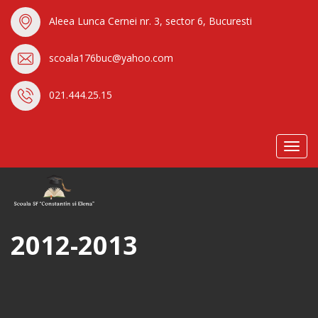
Aleea Lunca Cernei nr. 3, sector 6, Bucuresti
scoala176buc@yahoo.com
021.444.25.15
Toggl
navig
2012-2013