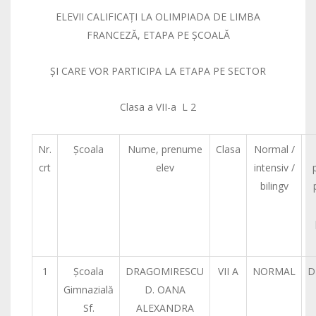
ELEVII CALIFICAŢI LA OLIMPIADA DE LIMBA
FRANCEZĂ, ETAPA PE ŞCOALĂ
ŞI CARE VOR PARTICIPA LA ETAPA PE SECTOR
Clasa a VII-a L 2
Nr.
Şcoala
Nume, prenume
Clasa
Normal /
crt
elev
intensiv /
bilingv
1
Şcoala
DRAGOMIRESCU
VII A
NORMAL
D
Gimnazială
D. OANA
Sf.
ALEXANDRA