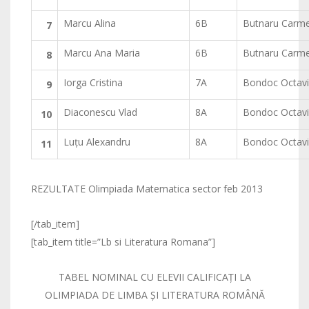
Marcu Alina
6B
Butnaru Carm
7
Marcu Ana Maria
6B
Butnaru Carm
8
Iorga Cristina
7A
Bondoc Octav
9
Diaconescu Vlad
8A
Bondoc Octav
10
Luţu Alexandru
8A
Bondoc Octav
11
REZULTATE Olimpiada Matematica sector feb 2013
[/tab_item]
[tab_item title=”Lb si Literatura Romana”]
TABEL NOMINAL CU ELEVII CALIFICAŢI LA
OLIMPIADA DE LIMBA ŞI LITERATURA ROMÂNĂ