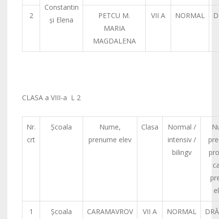
Constantin
2
PETCU M.
VII A
NORMAL
D
şi Elena
MARIA
MAGDALENA
CLASA a VIII-a L 2
Nr.
Şcoala
Nume,
Clasa
Normal /
N
crt
prenume elev
intensiv /
pr
bilingv
pro
c
pr
e
1
Şcoala
CARAMAVROV
VII A
NORMAL
DRĂ