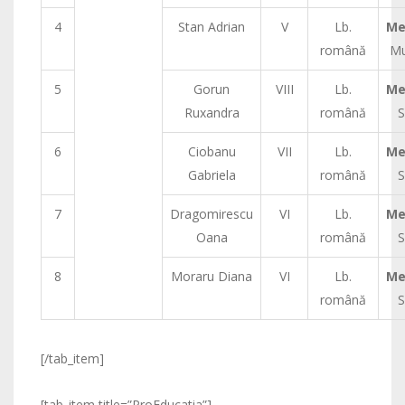
4
Stan Adrian
V
Lb.
Me
română
Mu
5
Gorun
VIII
Lb.
Me
Ruxandra
română
S
6
Ciobanu
VII
Lb.
Me
Gabriela
română
S
7
Dragomirescu
VI
Lb.
Me
Oana
română
S
8
Moraru Diana
VI
Lb.
Me
română
S
[/tab_item]
[tab_item title=”ProEducatia”]