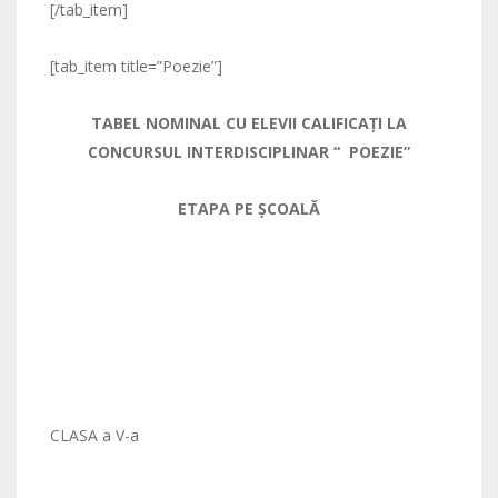
[/tab_item]
[tab_item title=”Poezie”]
TABEL NOMINAL CU ELEVII CALIFICAŢI LA
CONCURSUL INTERDISCIPLINAR “ POEZIE”
ETAPA PE ŞCOALĂ
CLASA a V-a