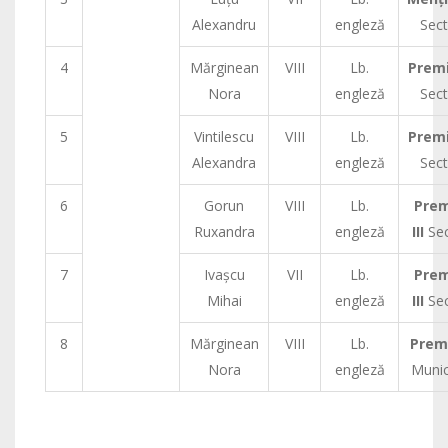
Alexandru
engleză
Sect
4
Mărginean
VIII
Lb.
Premiu
Nora
engleză
Sect
5
Vintilescu
VIII
Lb.
Premiu
Alexandra
engleză
Sect
6
Gorun
VIII
Lb.
Prem
Ruxandra
engleză
III
Sec
7
Ivaşcu
VII
Lb.
Prem
Mihai
engleză
III
Sec
8
Mărginean
VIII
Lb.
Premi
Nora
engleză
Munic