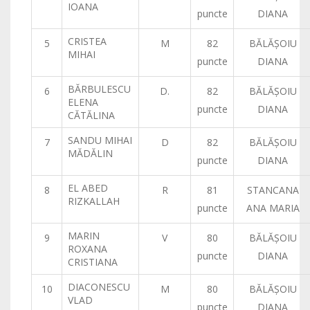
IOANA
puncte
DIANA
CRISTEA
5
M
82
BĂLĂŞOIU
MIHAI
puncte
DIANA
BĂRBULESCU
6
D.
82
BĂLĂŞOIU
ELENA
puncte
DIANA
CĂTĂLINA
SANDU MIHAI
7
D
82
BĂLĂŞOIU
MĂDĂLIN
puncte
DIANA
EL ABED
8
R
81
STANCANA
RIZKALLAH
puncte
ANA MARIA
MARIN
9
V
80
BĂLĂŞOIU
ROXANA
puncte
DIANA
CRISTIANA
DIACONESCU
10
M
80
BĂLĂŞOIU
VLAD
puncte
DIANA