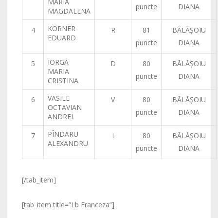
MARIA
puncte
DIANA
MAGDALENA
KORNER
4
R
81
BĂLĂŞOIU
EDUARD
puncte
DIANA
IORGA
5
D
80
BĂLĂŞOIU
MARIA
puncte
DIANA
CRISTINA
VASILE
6
V
80
BĂLĂŞOIU
OCTAVIAN
puncte
DIANA
ANDREI
PÎNDARU
7
I
80
BĂLĂŞOIU
ALEXANDRU
puncte
DIANA
[/tab_item]
[tab_item title=”Lb Franceza”]