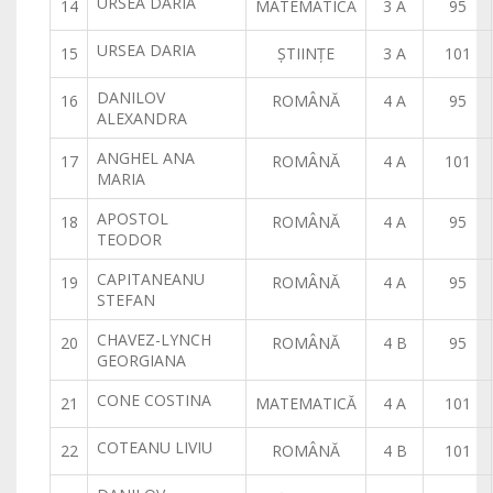
URSEA DARIA
14
MATEMATICĂ
3 A
95
URSEA DARIA
15
ŞTIINŢE
3 A
101
DANILOV
16
ROMÂNĂ
4 A
95
ALEXANDRA
ANGHEL ANA
17
ROMÂNĂ
4 A
101
MARIA
APOSTOL
18
ROMÂNĂ
4 A
95
TEODOR
CAPITANEANU
19
ROMÂNĂ
4 A
95
STEFAN
CHAVEZ-LYNCH
20
ROMÂNĂ
4 B
95
GEORGIANA
CONE COSTINA
21
MATEMATICĂ
4 A
101
COTEANU LIVIU
22
ROMÂNĂ
4 B
101