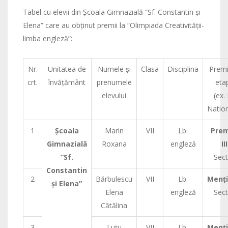
Tabel cu elevii din Şcoala Gimnazială “Sf. Constantin şi
Elena” care au obţinut premii la “Olimpiada Creativităţii-
limba engleză”:
Nr.
Unitatea de
Numele şi
Clasa
Disciplina
Premi
crt.
învăţământ
prenumele
eta
elevului
(ex. 
Nation
1
Şcoala
Marin
VII
Lb.
Prem
Gimnazială
Roxana
engleză
III
“Sf.
Sect
Constantin
2
Bărbulescu
VII
Lb.
Menţ
şi Elena”
Elena
engleză
Sect
Cătălina
3
Luţu
VII
Lb.
Menţ